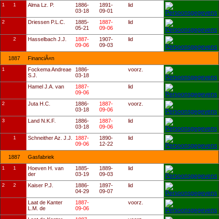
1
1
Alma Lz. P.
1886-
1891-
lid
03-18
09-01
2
Driessen P.L.C.
1885-
1887-
lid
05-21
09-06
2
Hasselbach J.J.
1887-
1907-
lid
09-06
09-03
1887
FinanciÃ«n
1
Fockema Andreae
1886-
voorz.
S.J.
03-18
Hamel J.A. van
1887-
lid
09-06
2
Juta H.C.
1886-
1887-
voorz.
03-18
09-06
3
Land N.K.F.
1886-
1887-
lid
03-18
09-06
1
Schneither Az. J.J.
1887-
1890-
lid
09-06
12-22
1887
Gasfabriek
1
1
Hoeven H. van
1885-
1889-
lid
der
03-19
09-03
2
2
Kaiser P.J.
1886-
1897-
lid
04-29
09-07
Laat de Kanter
1887-
voorz.
L.M. de
09-06