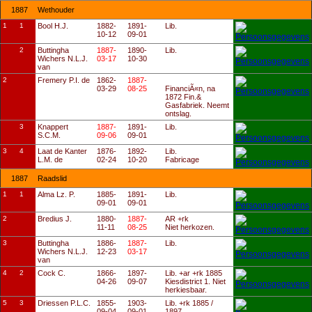
1887
Wethouder
1
1
Bool H.J.
1882-
1891-
Lib.
10-12
09-01
2
Buttingha
1887-
1890-
Lib.
Wichers N.L.J.
03-17
10-30
van
2
Fremery P.I. de
1862-
1887-
03-29
08-25
FinanciÃ«n, na
1872 Fin.&
Gasfabriek. Neemt
ontslag.
3
Knappert
1887-
1891-
Lib.
S.C.M.
09-06
09-01
3
4
Laat de Kanter
1876-
1892-
Lib.
L.M. de
02-24
10-20
Fabricage
1887
Raadslid
1
1
Alma Lz. P.
1885-
1891-
Lib.
09-01
09-01
2
Bredius J.
1880-
1887-
AR +rk
11-11
08-25
Niet herkozen.
3
Buttingha
1886-
1887-
Lib.
Wichers N.L.J.
12-23
03-17
van
4
2
Cock C.
1866-
1897-
Lib. +ar +rk 1885
04-26
09-07
Kiesdistrict 1. Niet
herkiesbaar.
5
3
Driessen P.L.C.
1855-
1903-
Lib. +rk 1885 /
09-04
09-01
1897