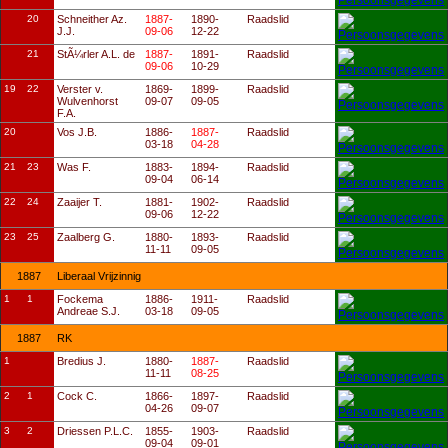
20
Schneither Az.
1887-
1890-
Raadslid
J.J.
09-06
12-22
21
StÃ¼rler A.L. de
1887-
1891-
Raadslid
09-06
10-29
19
22
Verster v.
1869-
1899-
Raadslid
Wulvenhorst
09-07
09-05
F.A.
20
Vos J.B.
1886-
1887-
Raadslid
03-18
04-28
21
23
Was F.
1883-
1894-
Raadslid
09-04
06-14
22
24
Zaaijer T.
1881-
1902-
Raadslid
09-06
12-22
23
25
Zaalberg G.
1880-
1893-
Raadslid
11-11
09-05
1887
Liberaal Vrijzinnig
1
1
Fockema
1886-
1911-
Raadslid
Andreae S.J.
03-18
09-05
1887
RK
1
Bredius J.
1880-
1887-
Raadslid
11-11
08-25
2
1
Cock C.
1866-
1897-
Raadslid
04-26
09-07
3
2
Driessen P.L.C.
1855-
1903-
Raadslid
09-04
09-01