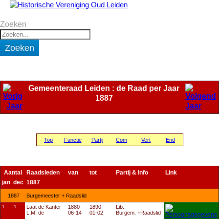
Zoeken
Zoeken
Gemeenteraad Leiden : de Raad per Jaar
1887
Top
Functie
Partij
Com
Vert
End
Aantal
Raadsleden
van
tot
Partij & Info
Link
jan dec
1887
1887
Burgemeester + Raadslid
1
1
Laat de Kanter
1880-
1890-
Lib.
L.M. de
06-14
01-02
Burgem. +Raadslid