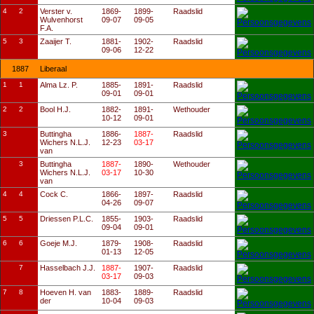
4
2
Verster v.
1869-
1899-
Raadslid
Wulvenhorst
09-07
09-05
F.A.
5
3
Zaaijer T.
1881-
1902-
Raadslid
09-06
12-22
1887
Liberaal
1
1
Alma Lz. P.
1885-
1891-
Raadslid
09-01
09-01
2
2
Bool H.J.
1882-
1891-
Wethouder
10-12
09-01
3
Buttingha
1886-
1887-
Raadslid
Wichers N.L.J.
12-23
03-17
van
3
Buttingha
1887-
1890-
Wethouder
Wichers N.L.J.
03-17
10-30
van
4
4
Cock C.
1866-
1897-
Raadslid
04-26
09-07
5
5
Driessen P.L.C.
1855-
1903-
Raadslid
09-04
09-01
6
6
Goeje M.J.
1879-
1908-
Raadslid
01-13
12-05
7
Hasselbach J.J.
1887-
1907-
Raadslid
03-17
09-03
7
8
Hoeven H. van
1883-
1889-
Raadslid
der
10-04
09-03