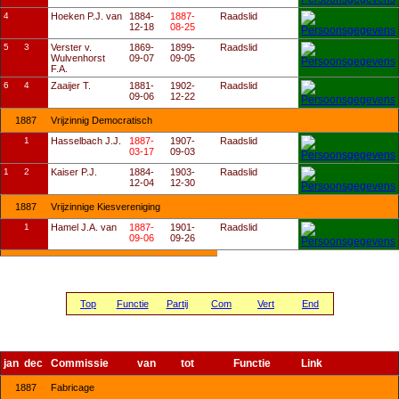
4
Hoeken P.J. van
1884-
1887-
Raadslid
12-18
08-25
5
3
Verster v.
1869-
1899-
Raadslid
Wulvenhorst
09-07
09-05
F.A.
6
4
Zaaijer T.
1881-
1902-
Raadslid
09-06
12-22
1887
Vrijzinnig Democratisch
1
Hasselbach J.J.
1887-
1907-
Raadslid
03-17
09-03
1
2
Kaiser P.J.
1884-
1903-
Raadslid
12-04
12-30
1887
Vrijzinnige Kiesvereniging
1
Hamel J.A. van
1887-
1901-
Raadslid
09-06
09-26
Top
Functie
Partij
Com
Vert
End
jan
dec
Commissie
van
tot
Functie
Link
1887
Fabricage