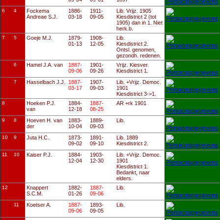
6
4
Fockema
1886-
1911-
Lib. Vrijz. 1905
Andreae S.J.
03-18
09-05
Kiesdistrict 2 (tot
1905) dan in 1. Niet
herk.b.
7
5
Goeje M.J.
1879-
1908-
Lib.
01-13
12-05
Kiesdistrict 2.
Ontsl. genomen,
gezondh. redenen.
6
Hamel J.A. van
1887-
1901-
Vrijz. Kiesver.
09-06
09-26
Kiesdistrict 1.
7
Hasselbach J.J.
1887-
1907-
Lib. +Vrijz. Democ.
03-17
09-03
1901
Kiesdistrict 3->1.
8
Hoeken P.J.
1884-
1887-
AR +rk 1901
van
12-18
08-25
9
8
Hoeven H. van
1883-
1889-
Lib.
der
10-04
09-03
10
9
Juta H.C.
1873-
1891-
Lib. 1889
09-02
09-10
Kiesdistrict 2.
11
10
Kaiser P.J.
1884-
1903-
Lib. +Vrijz. Democ.
12-04
12-30
1901
Kiesdistrict 1.
Bedankt, naar
elders.
12
Knappert
1882-
1887-
Lib.
S.C.M.
01-26
09-06
11
Koetser A.
1887-
1893-
Lib.
09-06
09-05