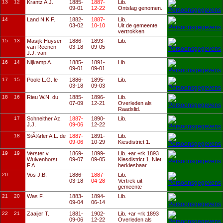
13
12
Krantz A.J.
1885-
1887-
Lib.
09-01
12-22
Ontslag genomen.
14
Land N.K.F.
1882-
1887-
Lib.
03-02
10-10
Uit de gemeente
vertrokken
15
13
Masijk Huyser
1886-
1893-
Lib.
van Reenen
03-18
09-05
J.J. van
16
14
Nijkamp A.
1885-
1891-
Lib.
09-01
09-01
17
15
Poole L.G. le
1886-
1895-
Lib.
03-18
09-03
18
16
Rieu W.N. du
1885-
1896-
Lib.
07-09
12-21
Overleden als
Raadslid.
17
Schneither Az.
1887-
1890-
Lib.
J.J.
09-06
12-22
18
StÃ¼rler A.L. de
1887-
1891-
Lib.
09-06
10-29
Kiesdistrict 1.
19
19
Verster v.
1869-
1899-
Lib. +ar +rk 1893
Wulvenhorst
09-07
09-05
Kiesdistrict 1. Niet
F.A.
herkiesbaar.
20
Vos J.B.
1886-
1887-
Lib.
03-18
04-28
Vertrek uit
gemeente
21
20
Was F.
1883-
1894-
Lib.
09-04
06-14
22
21
Zaaijer T.
1881-
1902-
Lib. +ar +rk 1893
09-06
12-22
Overleden als