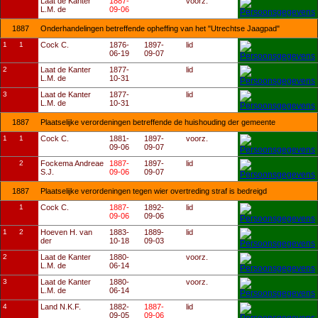
Laat de Kanter
1887-
voorz.
L.M. de
09-06
1887
Onderhandelingen betreffende opheffing van het "Utrechtse Jaagpad"
1
1
Cock C.
1876-
1897-
lid
06-19
09-07
2
Laat de Kanter
1877-
lid
L.M. de
10-31
3
Laat de Kanter
1877-
lid
L.M. de
10-31
1887
Plaatselijke verordeningen betreffende de huishouding der gemeente
1
1
Cock C.
1881-
1897-
voorz.
09-06
09-07
2
Fockema Andreae
1887-
1897-
lid
S.J.
09-06
09-07
1887
Plaatselijke verordeningen tegen wier overtreding straf is bedreigd
1
Cock C.
1887-
1892-
lid
09-06
09-06
1
2
Hoeven H. van
1883-
1889-
lid
der
10-18
09-03
2
Laat de Kanter
1880-
voorz.
L.M. de
06-14
3
Laat de Kanter
1880-
voorz.
L.M. de
06-14
4
Land N.K.F.
1882-
1887-
lid
09-05
09-06