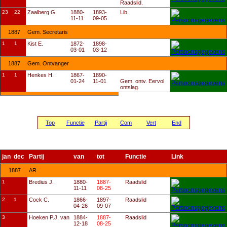
Raadslid.
23
22
Zaalberg G.
1880-
1893-
Lib.
11-11
09-05
1887
Gem. Secretaris
1
1
Kist E.
1872-
1898-
03-01
03-12
1887
Gem. Ontvanger
1
1
Henkes H.
1867-
1890-
01-24
11-01
Gem. ontv. Eervol
ontslag.
Top
Functie
Partij
Com
Vert
End
jan
dec
Partij
van
tot
Functie
Link
1887
AR
1
Bredius J.
1880-
1887-
Raadslid
11-11
08-25
2
1
Cock C.
1866-
1897-
Raadslid
04-26
09-07
3
Hoeken P.J. van
1884-
1887-
Raadslid
12-18
08-25