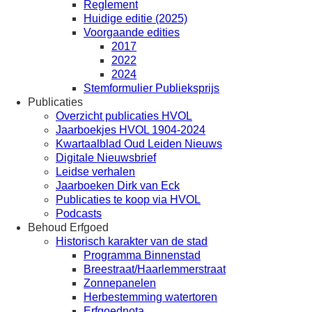
Reglement
Huidige editie (2025)
Voorgaande edities
2017
2022
2024
Stemformulier Publieksprijs
Publicaties
Overzicht publicaties HVOL
Jaarboekjes HVOL 1904-2024
Kwartaalblad Oud Leiden Nieuws
Digitale Nieuwsbrief
Leidse verhalen
Jaarboeken Dirk van Eck
Publicaties te koop via HVOL
Podcasts
Behoud Erfgoed
Historisch karakter van de stad
Programma Binnenstad
Breestraat/Haarlemmerstraat
Zonnepanelen
Herbestemming watertoren
Erfgoednota