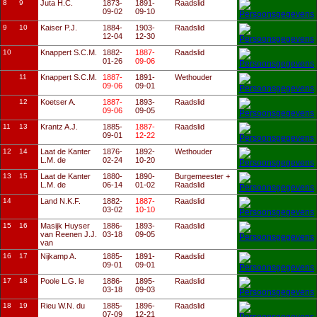
8
9
Juta H.C.
1873-
1891-
Raadslid
09-02
09-10
9
10
Kaiser P.J.
1884-
1903-
Raadslid
12-04
12-30
10
Knappert S.C.M.
1882-
1887-
Raadslid
01-26
09-06
11
Knappert S.C.M.
1887-
1891-
Wethouder
09-06
09-01
12
Koetser A.
1887-
1893-
Raadslid
09-06
09-05
11
13
Krantz A.J.
1885-
1887-
Raadslid
09-01
12-22
12
14
Laat de Kanter
1876-
1892-
Wethouder
L.M. de
02-24
10-20
13
15
Laat de Kanter
1880-
1890-
Burgemeester +
L.M. de
06-14
01-02
Raadslid
14
Land N.K.F.
1882-
1887-
Raadslid
03-02
10-10
15
16
Masijk Huyser
1886-
1893-
Raadslid
van Reenen J.J.
03-18
09-05
van
16
17
Nijkamp A.
1885-
1891-
Raadslid
09-01
09-01
17
18
Poole L.G. le
1886-
1895-
Raadslid
03-18
09-03
18
19
Rieu W.N. du
1885-
1896-
Raadslid
07-09
12-21