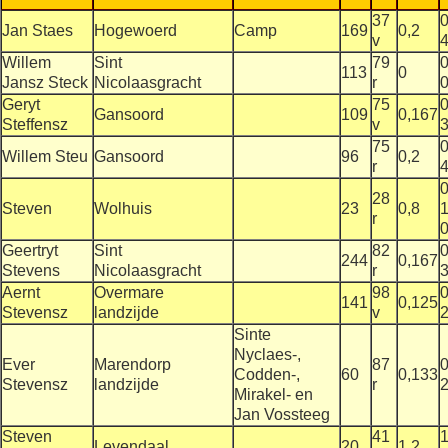
37
0
Jan Staes
Hogewoerd
Camp
169
0,2
v
4
Willem
Sint
79
0
113
0
Jansz Steck
Nicolaasgracht
r
0
Geryt
75
0
Gansoord
109
0,167
Steffensz
v
3
75
0
Willem Steu
Gansoord
96
0,2
r
4
0
28
Steven
Wolhuis
23
0,8
1
r
Geertryt
Sint
82
0
244
0,167
Stevens
Nicolaasgracht
r
3
Aernt
Overmare
98
0
141
0,125
Stevensz
landzijde
v
2
Sinte
Nyclaes-,
Ever
Marendorp
87
0
Codden-,
60
0,133
Stevensz
landzijde
r
2
Mirakel- en
Jan Vossteeg
Steven
41
1
Levendaal
20
1,2