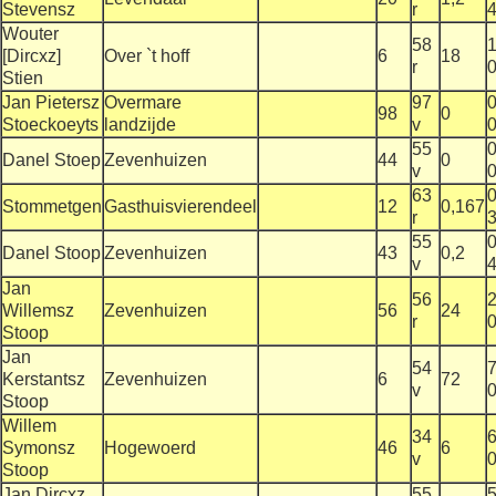
Stevensz
r
4
Wouter
58
1
[Dircxz]
Over `t hoff
6
18
r
0
Stien
Jan Pietersz
Overmare
97
0
98
0
Stoeckoeyts
landzijde
v
0
55
0
Danel Stoep
Zevenhuizen
44
0
v
0
63
0
Stommetgen
Gasthuisvierendeel
12
0,167
r
3
55
0
Danel Stoop
Zevenhuizen
43
0,2
v
4
Jan
56
2
Willemsz
Zevenhuizen
56
24
r
0
Stoop
Jan
54
7
Kerstantsz
Zevenhuizen
6
72
v
0
Stoop
Willem
34
6
Symonsz
Hogewoerd
46
6
v
0
Stoop
Jan Dircxz
55
5