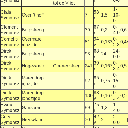
Symonsz
r
0-0
tot de Vliet
1-
Clais
58
Over `t hoff
7
1,5
10-
Symonsz
r
0
Clement
67
0-
Burgstreng
39
0,2
0,6
Symonsz
r
4-0
Cornelis
Overmare
94
0-
81
0,133
0,4
Symonsz
rijnzijde
v
2-8
Dirck
68
24-
Burgstreng
93
24
Symonsz
r
0-0
Dirck
39
0-
Hogewoerd
Coenensteeg
241
0,167
0,5
Symonsz
r
3-4
0-
Dirck
Marendorp
85
92
0,75
15-
Symonsz
rijnzijde
r
0
Dirck
Marendorp
88
0-
130
0,167
0,5
Symonsz
landzijde
v
3-4
Ewout
75
1-
Gansoord
89
1,2
Symonsz
r
4-0
Geryt
42
2-
Nieuwland
30
2
Symonsz
v
0-0