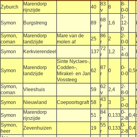
Marendorp
83
8-
Zyburch
40
8
rijnzijde
v
0-0
1-
68
Symon
Burgstreng
89
1,6
12-
r
0
Symon,
Marendorp
Mare van de
86
2-
25
2
coman
landzijde
molen af
r
0-0
72
1-
Symon
Kerkvierendeel
137
1,2
r
4-0
Sinte Nyclaes-,
Marendorp
Codden-,
87
0-
Symon
62
0
0,5
landzijde
Mirakel- en Jan
r
0-0
Vossteeg
Symon,
62
2-
Vleeshuis
59
2,4
coman
v
8-0
43
3-
Symon
Nieuwland
Coepoortsgraft
58
3
r
0-0
Marendorp
84
0-
Symon
51
0,133
0,4
rijnzijde
r
2-8
Symon,
55
0-
Zevenhuizen
19
0,133
0,4
heer
r
2-8