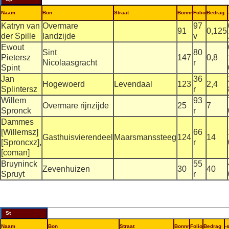
Naam
Bon
Straat
Bonnr
Folio
Bedrag
Katryn van
Overmare
97
91
0,125
der Spille
landzijde
v
Ewout
Sint
80
Pietersz
147
0,8
Nicolaasgracht
r
Spint
Jan
36
Hogewoerd
Levendaal
123
2,4
Splintersz
r
Willem
93
Overmare rijnzijde
25
7
Spronck
r
Dammes
[Willemsz]
66
Gasthuisvierendeel
Maarsmanssteeg
124
14
[Sproncxz],
r
[coman]
Bruyninck
55
Zevenhuizen
30
40
Spruyt
r
St
Naam
Bon
Straat
Bonnr
Folio
Bedrag
-