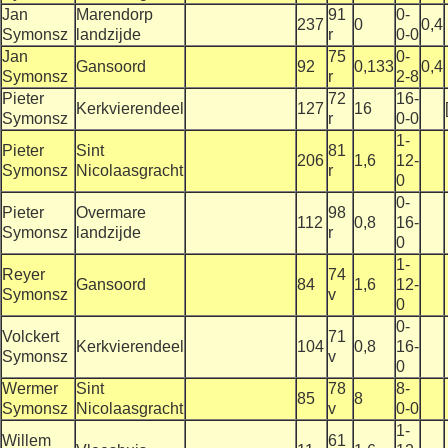
Jan
Marendorp
91
0-
237
0
0,4
Symonsz
landzijde
r
0-0
Jan
75
0-
Gansoord
92
0,133
0,4
Symonsz
r
2-8
Pieter
72
16-
Kerkvierendeel
127
16
Symonsz
r
0-0
1-
Pieter
Sint
81
206
1,6
12-
Symonsz
Nicolaasgracht
r
0
0-
Pieter
Overmare
98
112
0,8
16-
Symonsz
landzijde
r
0
1-
Reyer
74
Gansoord
84
1,6
12-
Symonsz
v
0
0-
Volckert
71
Kerkvierendeel
104
0,8
16-
Symonsz
v
0
Wermer
Sint
78
8-
85
8
Symonsz
Nicolaasgracht
v
0-0
1-
Willem
61