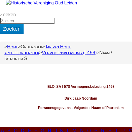
Zoeken
Zoeken
Home
Onderzoek
Jan van Hout
archiefonderzoek
Vermogensbelasting (1498)
Naam /
patroniem S
ELO, SA I 578 Vermogensbelasting 1498
Dirk Jaap Noordam
Persoonsgegevens - Volgorde : Naam of Patroniem
A
B
C
D
E
F
G
H
J
K
L
M
N
O
P
R
S
T
U
V