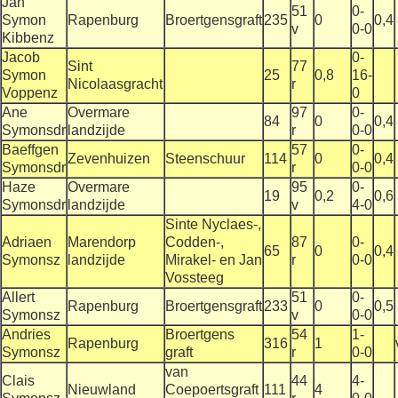
Jan
51
0-
Symon
Rapenburg
Broertgensgraft
235
0
0,4
v
0-0
Kibbenz
Jacob
0-
Sint
77
Symon
25
0,8
16-
Nicolaasgracht
r
Voppenz
0
Ane
Overmare
97
0-
84
0
0,4
Symonsdr
landzijde
r
0-0
Baeffgen
57
0-
Zevenhuizen
Steenschuur
114
0
0,4
Symonsdr
r
0-0
Haze
Overmare
95
0-
19
0,2
0,6
Symonsdr
landzijde
v
4-0
Sinte Nyclaes-,
Adriaen
Marendorp
Codden-,
87
0-
65
0
0,4
Symonsz
landzijde
Mirakel- en Jan
r
0-0
Vossteeg
Allert
51
0-
Rapenburg
Broertgensgraft
233
0
0,5
Symonsz
v
0-0
Andries
Broertgens
54
1-
Rapenburg
316
1
Symonsz
graft
r
0-0
van
Clais
44
4-
Nieuwland
Coepoertsgraft
111
4