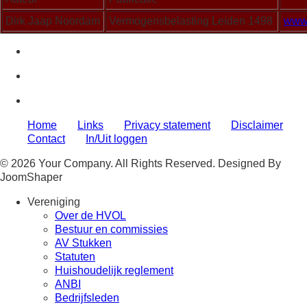
Dirk Jaap Noordam
Vermogensbelasting Leiden 1498
www.
Home
Links
Privacy statement
Disclaimer
Contact
In/Uit loggen
© 2026 Your Company. All Rights Reserved. Designed By
JoomShaper
Vereniging
Over de HVOL
Bestuur en commissies
AV Stukken
Statuten
Huishoudelijk reglement
ANBI
Bedrijfsleden