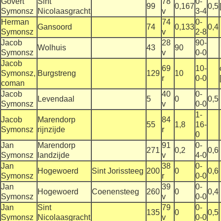
Govert
Sint
78
0-
99
0,167
0,5
Symonsz
Nicolaasgracht
v
3-4
Herman
74
0-
Gansoord
74
0,133
0,4
Symonsz
v
2-8
Jacob
28
90-
Wolhuis
43
90
Symonsz
v
0-0
Jacob
69
10-
Symonsz,
Burgstreng
129
10
r
0-0
coman
Jacob
40
0-
Levendaal
5
0
0,5
Symonsz
v
0-0
1-
Jacob
Marendorp
84
55
1,8
16-
Symonsz
rijnzijde
r
0
Jan
Marendorp
91
0-
271
0,2
0,6
Symonsz
landzijde
v
4-0
Jan
38
0-
Hogewoerd
Sint Jorissteeg
200
0
0,6
Symonsz
r
0-0
Jan
39
0-
Hogewoerd
Coenensteeg
260
0
0,4
Symonsz
v
0-0
Jan
Sint
79
0-
135
0
0,5
Symonsz
Nicolaasgracht
v
0-0