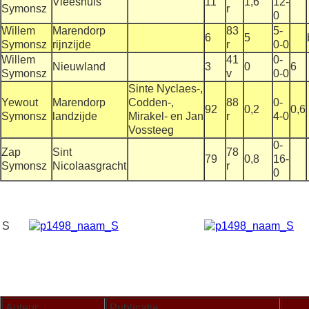
Vleeshuis
11
1,6
12-
Symonsz
r
0
Willem
Marendorp
83
5-
6
5
Symonsz
rijnzijde
r
0-0
Willem
41
0-
Nieuwland
3
0
6
Symonsz
v
0-0
Sinte Nyclaes-,
Yewout
Marendorp
Codden-,
88
0-
92
0,2
0,6
Symonsz
landzijde
Mirakel- en Jan
r
4-0
Vossteeg
0-
Zap
Sint
78
79
0,8
16-
Symonsz
Nicolaasgracht
r
0
S
Auteur
Publicatie