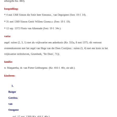
erfuitgifte Ke. 883).
borgstelling:
* 4 mei 1368 Simon die Smit heer Simonsz., van Oegstgeest (Secr. 19 f. 14).
* 31 mei 1369 Simon Gerrit Willem Gisenz.z. (Secr. 19 f. 19).
* 12 sep. 1372 Floris van Alkemade (Secr. 19 f. 34v.).
varia:
zegel: ruiten (2, 3, 1) met als vrijkwartier een ankerkruis (Ke. 555a, 8 mei 1375; dit vertoont
overeenkomsten met het zegel van Huge van der Does Costijnsz.: ruiten (3, 4) met een kruis in het
vrijkwartier rechtsboven, Groesbeek, 'Ter Does', 71)).
familie:
tr. Margaretha, dr. van Pieter Gobburgenz. (Ke. 416 f. 46v, zie ald.).
kinderen:
1.
Rutger
Gerritsz.
van
Oestgeest
ovl. 17 aug. 1369 (Ke. 416 f. 46v.).