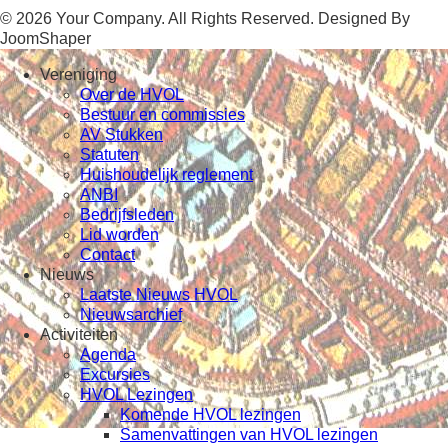
© 2026 Your Company. All Rights Reserved. Designed By
JoomShaper
Vereniging
Over de HVOL
Bestuur en commissies
AV Stukken
Statuten
Huishoudelijk reglement
ANBI
Bedrijfsleden
Lid worden
Contact
Nieuws
Laatste Nieuws HVOL
Nieuwsarchief
Activiteiten
Agenda
Excursies
HVOL Lezingen
Komende HVOL lezingen
Samenvattingen van HVOL lezingen