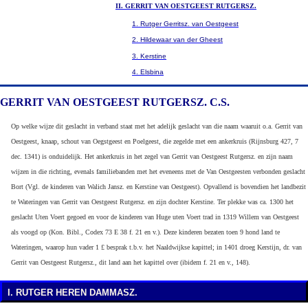
II. GERRIT VAN OESTGEEST RUTGERSZ.
1. Rutger Gerritsz. van Oestgeest
2. Hildewaar van der Gheest
3. Kerstine
4. Elsbina
GERRIT VAN OESTGEEST RUTGERSZ. C.S.
Op welke wijze dit geslacht in verband staat met het adelijk geslacht van die naam waaruit o.a. Gerrit van
Oestgeest, knaap, schout van Oegstgeest en Poelgeest, die zegelde met een ankerkruis (Rijnsburg 427, 7
dec. 1341) is onduidelijk. Het ankerkruis in het zegel van Gerrit van Oestgeest Rutgersz. en zijn naam
wijzen in die richting, evenals familiebanden met het eveneens met de Van Oestgeesten verbonden geslacht
Bort (Vgl. de kinderen van Walich Jansz. en Kerstine van Oestgeest). Opvallend is bovendien het landbezit
te Wateringen van Gerrit van Oestgeest Rutgersz. en zijn dochter Kerstine. Ter plekke was ca. 1300 het
geslacht Uten Voert gegoed en voor de kinderen van Huge uten Voert trad in 1319 Willem van Oestgeest
als voogd op (Kon. Bibl., Codex 73 E 38 f. 21 en v.). Deze kinderen bezaten toen 9 hond land te
Wateringen, waarop hun vader 1 £ besprak t.b.v. het Naaldwijkse kapittel; in 1401 droeg Kerstijn, dr. van
Gerrit van Oestgeest Rutgersz., dit land aan het kapittel over (ibidem f. 21 en v., 148).
I. RUTGER HEREN DAMMASZ.