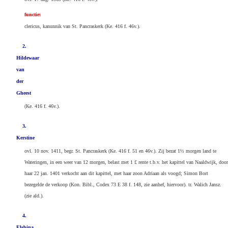
functie:
clericus, kanunnik van St. Pancraskerk (Ke. 416 f. 46v.).
2.
Hildewaar
van
der
Gheest
(Ke. 416 f. 46v.).
3.
Kerstine
ovl. 10 nov. 1411, begr. St. Pancraskerk (Ke. 416 f. 51 en 46v.). Zij bezat 1½ morgen land te
Wateringen, in een weer van 12 morgen, belast met 1 £ rente t.b.v. het kapittel van Naaldwijk, door
haar 22 jan. 1401 verkocht aan dit kapittel, met haar zoon Adriaan als voogd; Simon Bort
bezegelde de verkoop (Kon. Bibl., Codex 73 E 38 f. 148, zie aanhef, hiervoor). tr. Walich Jansz.
(zie ald.).
4.
Elsbina