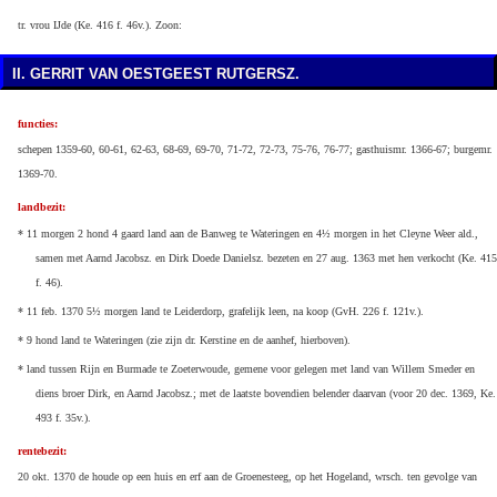
tr. vrou IJde (Ke. 416 f. 46v.). Zoon:
II. GERRIT VAN OESTGEEST RUTGERSZ.
functies:
schepen 1359-60, 60-61, 62-63, 68-69, 69-70, 71-72, 72-73, 75-76, 76-77; gasthuismr. 1366-67; burgemr.
1369-70.
landbezit:
* 11 morgen 2 hond 4 gaard land aan de Banweg te Wateringen en 4½ morgen in het Cleyne Weer ald.,
samen met Aarnd Jacobsz. en Dirk Doede Danielsz. bezeten en 27 aug. 1363 met hen verkocht (Ke. 415
f. 46).
* 11 feb. 1370 5½ morgen land te Leiderdorp, grafelijk leen, na koop (GvH. 226 f. 121v.).
* 9 hond land te Wateringen (zie zijn dr. Kerstine en de aanhef, hierboven).
* land tussen Rijn en Burmade te Zoeterwoude, gemene voor gelegen met land van Willem Smeder en
diens broer Dirk, en Aarnd Jacobsz.; met de laatste bovendien belender daarvan (voor 20 dec. 1369, Ke.
493 f. 35v.).
rentebezit:
20 okt. 1370 de houde op een huis en erf aan de Groenesteeg, op het Hogeland, wrsch. ten gevolge van