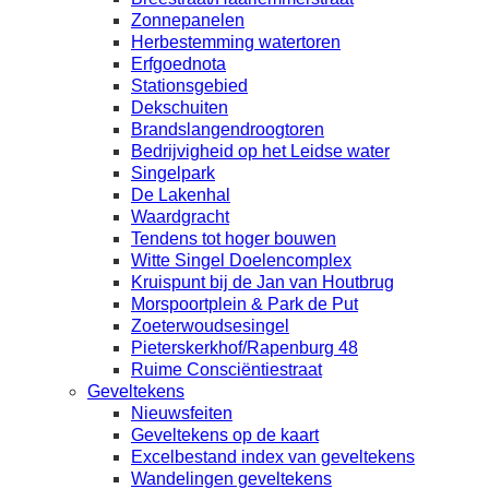
Zonnepanelen
Herbestemming watertoren
Erfgoednota
Stationsgebied
Dekschuiten
Brandslangendroogtoren
Bedrijvigheid op het Leidse water
Singelpark
De Lakenhal
Waardgracht
Tendens tot hoger bouwen
Witte Singel Doelencomplex
Kruispunt bij de Jan van Houtbrug
Morspoortplein & Park de Put
Zoeterwoudsesingel
Pieterskerkhof/Rapenburg 48
Ruime Consciëntiestraat
Geveltekens
Nieuwsfeiten
Geveltekens op de kaart
Excelbestand index van geveltekens
Wandelingen geveltekens