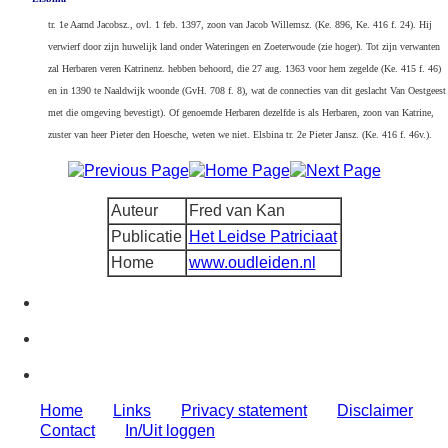
tr. 1e Aarnd Jacobsz., ovl. 1 feb. 1397, zoon van Jacob Willemsz. (Ke. 896, Ke. 416 f. 24). Hij
verwierf door zijn huwelijk land onder Wateringen en Zoeterwoude (zie hoger). Tot zijn verwanten
zal Herbaren veren Katrinenz. hebben behoord, die 27 aug. 1363 voor hem zegelde (Ke. 415 f. 46)
en in 1390 te Naaldwijk woonde (GvH. 708 f. 8), wat de connecties van dit geslacht Van Oestgeest
met die omgeving bevestigt). Of genoemde Herbaren dezelfde is als Herbaren, zoon van Katrine,
zuster van heer Pieter den Hoesche, weten we niet. Elsbina tr. 2e Pieter Jansz. (Ke. 416 f. 46v.).
Auteur
Fred van Kan
Publicatie
Het Leidse Patriciaat
Home
www.oudleiden.nl
Home
Links
Privacy statement
Disclaimer
Contact
In/Uit loggen