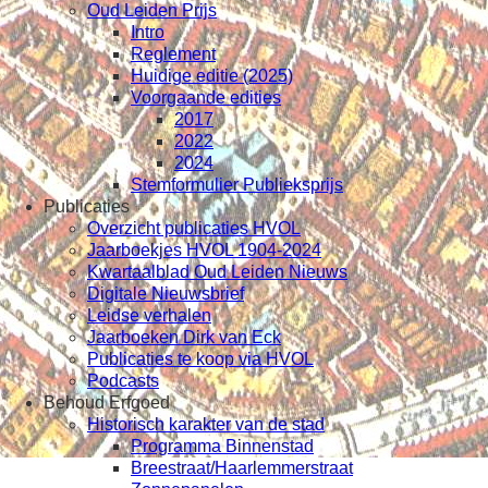
Oud Leiden Prijs
Intro
Reglement
Huidige editie (2025)
Voorgaande edities
2017
2022
2024
Stemformulier Publieksprijs
Publicaties
Overzicht publicaties HVOL
Jaarboekjes HVOL 1904-2024
Kwartaalblad Oud Leiden Nieuws
Digitale Nieuwsbrief
Leidse verhalen
Jaarboeken Dirk van Eck
Publicaties te koop via HVOL
Podcasts
Behoud Erfgoed
Historisch karakter van de stad
Programma Binnenstad
Breestraat/Haarlemmerstraat