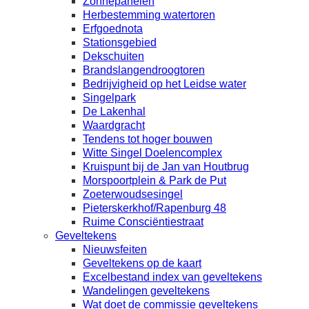
Zonnepanelen
Herbestemming watertoren
Erfgoednota
Stationsgebied
Dekschuiten
Brandslangendroogtoren
Bedrijvigheid op het Leidse water
Singelpark
De Lakenhal
Waardgracht
Tendens tot hoger bouwen
Witte Singel Doelencomplex
Kruispunt bij de Jan van Houtbrug
Morspoortplein & Park de Put
Zoeterwoudsesingel
Pieterskerkhof/Rapenburg 48
Ruime Consciëntiestraat
Geveltekens
Nieuwsfeiten
Geveltekens op de kaart
Excelbestand index van geveltekens
Wandelingen geveltekens
Wat doet de commissie geveltekens