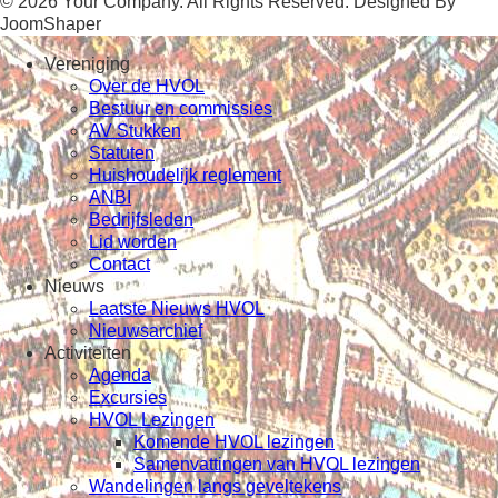
© 2026 Your Company. All Rights Reserved. Designed By
JoomShaper
Vereniging
Over de HVOL
Bestuur en commissies
AV Stukken
Statuten
Huishoudelijk reglement
ANBI
Bedrijfsleden
Lid worden
Contact
Nieuws
Laatste Nieuws HVOL
Nieuwsarchief
Activiteiten
Agenda
Excursies
HVOL Lezingen
Komende HVOL lezingen
Samenvattingen van HVOL lezingen
Wandelingen langs geveltekens